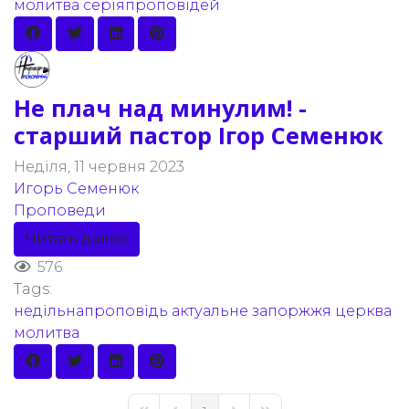
молитва
серіяпроповідей
Не плач над минулим! -
старший пастор Ігор Семенюк
Неділя, 11 червня 2023
Игорь Семенюк
Проповеди
Читать далее
576
Tags:
недільнапроповідь
актуальне
запоржжя
церква
молитва