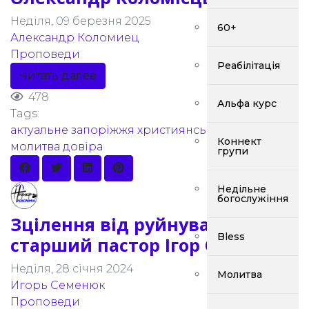
Неділя, 09 березня 2025
60+
Александр Коломиец
Проповеди
Реабілітація
Читать далее
478
Альфа курс
Tags:
актуальне
запоріжжя
християнська церква
Коннект
молитва
довіра
групи
Недільне
богослужіння
Зцілення від руйнування -
Bless
старший пастор Ігор Семенюк
Неділя, 28 січня 2024
Молитва
Игорь Семенюк
Проповеди