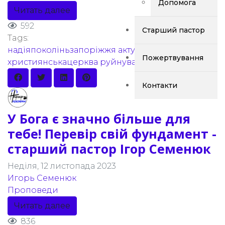
Допомога
Читать далее
592
Старший пастор
Tags:
надіяпоколіньзапоріжжя
актуальне
віра
Пожертвування
християнськацерква
руйнування
Контакти
У Бога є значно більше для
тебе! Перевір свій фундамент -
старший пастор Ігор Семенюк
Неділя, 12 листопада 2023
Игорь Семенюк
Проповеди
Читать далее
836