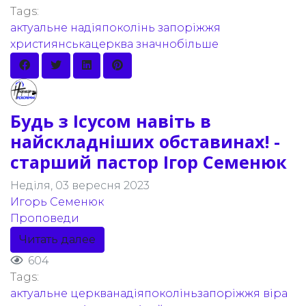
Tags:
актуальне
надіяпоколінь
запоріжжя
християнськацерква
значнобільше
Будь з Ісусом навіть в
найскладніших обставинах! -
старший пастор Ігор Семенюк
Неділя, 03 вересня 2023
Игорь Семенюк
Проповеди
Читать далее
604
Tags:
актуальне
церкванадіяпоколіньзапоріжжя
віра