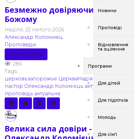
Безмежно довіряючи Духові
Новини
Божому
Проповіді
Неділя, 22 лютого 2026
Александр Коломиец
Проповеди
Відновлення
та зцілення
Читать далее
286
Програми
Tags:
церковьзапорожье
ЦеркваНадіяПоколінь
Для дітей
пастор Олександр Коломієць
актуальна
проповідь
актуальне
Для підлітків
Молодь
Велика сила довіри - пастор
Для сім'ї
Олександр Коломієць