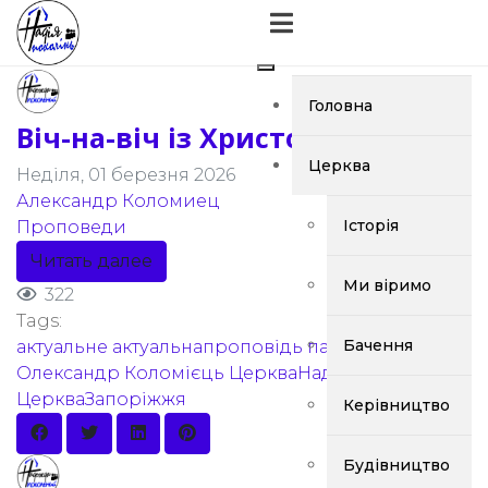
Головна
Віч-на-віч із Христом
Церква
Неділя, 01 березня 2026
Александр Коломиец
Історія
Проповеди
Читать далее
Ми віримо
322
Tags:
Бачення
актуальне
актуальнапроповідь
пастор
Олександр Коломієць
ЦеркваНадіяПоколінь
ЦеркваЗапоріжжя
Керівництво
Будівництво