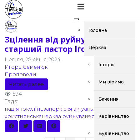
Головна
Зцілення від руйнування -
старший пастор Ігор Семенюк
Церква
Неділя, 28 січня 2024
Історія
Игорь Семенюк
Проповеди
Ми віримо
Читать далее
594
Бачення
Tags:
надіяпоколіньзапоріжжя
актуальне
віра
християнськацерква
руйнування
Керівництво
Будівництво