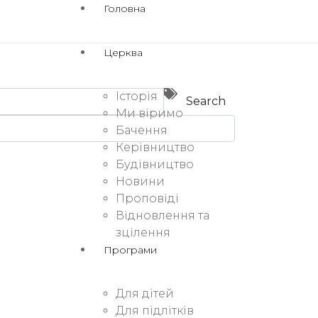
Головна
Церква
Історія
Search
Ми віримо
Бачення
Керівництво
Будівництво
Новини
Проповіді
Відновлення та
зцілення
Програми
Для дітей
Для підлітків