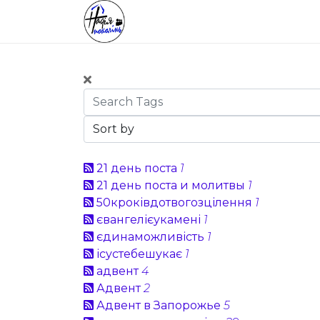
21 день поста
1
21 день поста и молитвы
1
50кроківдотвогозцілення
1
євангелієукамені
1
єдинаможливість
1
ісустебешукає
1
адвент
4
Адвент
2
Адвент в Запорожье
5