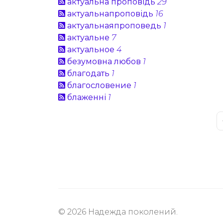
актуальна проповідь
29
актуальнапроповідь
16
актуальнаяпроповедь
1
актуальне
7
актуальное
4
безумовна любов
1
благодать
1
благословение
1
блаженні
1
© 2026 Надежда поколений.