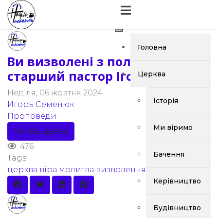
Головна
Ви визволені з полону -
старший пастор Ігор Семенюк
Церква
Неділя, 06 жовтня 2024
Історія
Игорь Семенюк
Проповеди
Ми віримо
Читать далее
476
Бачення
Tags:
церква
віра
молитва
визволення
полон
Керівництво
Будівництво