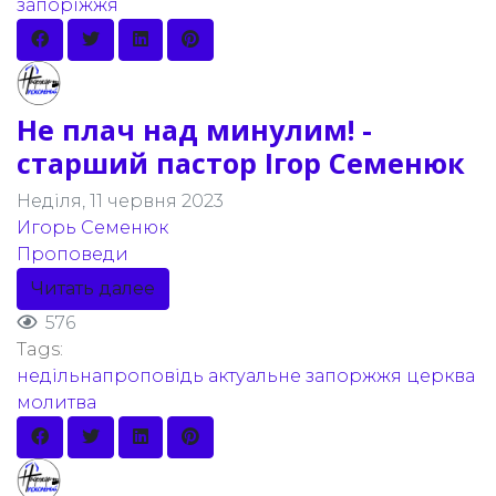
запоріжжя
Не плач над минулим! -
старший пастор Ігор Семенюк
Неділя, 11 червня 2023
Игорь Семенюк
Проповеди
Читать далее
576
Tags:
недільнапроповідь
актуальне
запоржжя
церква
молитва