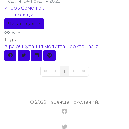
Неділя, 04 грудня 2022
Игорь Семенюк
Проповеди
Читать далее
826
Tags:
віра
очікування
молитва
церква
надія
1
© 2026 Надежда поколений.