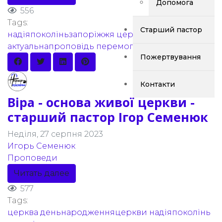
Допомога
556
Tags:
Старший пастор
надіяпоколіньзапоріжжя
церква
актуальнапроповідь
перемога
Образа
Пожертвування
Контакти
Віра - основа живої церкви -
старший пастор Ігор Семенюк
Неділя, 27 серпня 2023
Игорь Семенюк
Проповеди
Читать далее
577
Tags:
церква
деньнародженняцеркви
надіяпоколінь