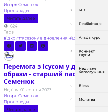
Игорь Семенюк
60+
Проповеди
Читать далее
Реабілітація
624
Tags:
Альфа курс
відкриттясезону
відновлення
надія
церква
мир
Коннект
групи
Перемога з Ісусом у долині
Недільне
образи - старший пастор Ігор
богослужіння
Семенюк
Bless
Неділя, 01 жовтня 2023
Игорь Семенюк
Молитва
Проповеди
Читать далее