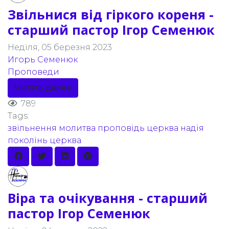
Звільнися від гіркого кореня -
старший пастор Ігор Семенюк
Неділя, 05 березня 2023
Игорь Семенюк
Проповеди
Читать далее
789
Tags:
звільнення
молитва
проповідь
церква надія
поколінь
церква
Віра та очікування - старший
пастор Ігор Семенюк