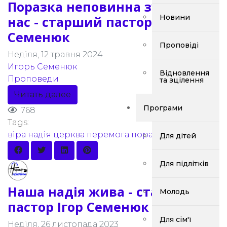
Поразка неповинна зупиняти
Новини
нас - старший пастор Ігор
Семенюк
Проповіді
Неділя, 12 травня 2024
Игорь Семенюк
Відновлення
Проповеди
та зцілення
Читать далее
Програми
768
Tags:
віра
надія
церква
перемога
поразка
Для дітей
Для підлітків
Наша надія жива - старший
Молодь
пастор Ігор Семенюк
Для сім'ї
Неділя, 26 листопада 2023