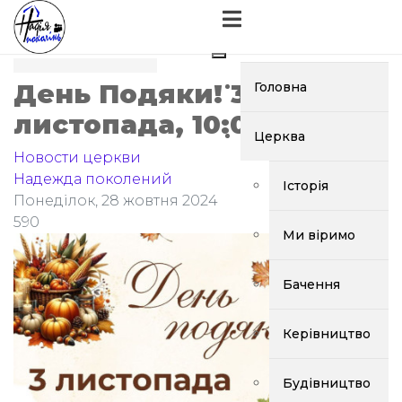
День Подяки! 3
Головна
листопада, 10:00; 14:00
Церква
Новости церкви
Надежда поколений
Історія
Понеділок, 28 жовтня 2024
590
Ми віримо
Бачення
Керівництво
Будівництво