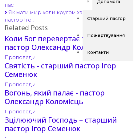
Допомога
пас...
Як мати мир коли кругом хаос? - старший
Старший пастор
пастор Іго...
Related Posts
Пожертвування
Коли Бог перевертає твоє життя -
пастор Олександр Коломієць
Контакти
Проповеди
Святість - старший пастор Ігор
Семенюк
Проповеди
Вогонь, який палає - пастор
Олександр Коломієць
Проповеди
Зцілюючий Господь – старший
пастор Ігор Семенюк