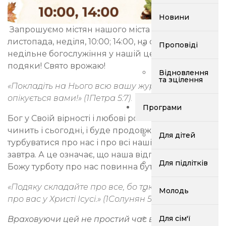
Новини
Запрошуємо містян нашого міста Запоріжжя, 3
листопада, неділя, 10:00; 14:00, на святкове
Проповіді
недільне богослужіння у нашій церкві - Свято
подяки! Свято врожаю!
Відновлення
та зцілення
«Покладіть на Нього всю вашу журбу, бо Він
опікується вами!» (1Петра 5:7)
.
Програми
Бог у Своїй вірності і любові робив це вчора,
чинить і сьогодні, і буде продовжувати
Для дітей
турбуватися про нас і про всі наші потреби й
завтра. А це означає, що наша відповідь на всю
Для підлітків
Божу турботу про нас повинна бути такою:
«Подяку складайте про все, бо така Божа воля
Молодь
про вас у Христі Ісусі.» (1Солунян 5:18).
Для сім'ї
Враховуючи цей не простий час в Україні, де йде