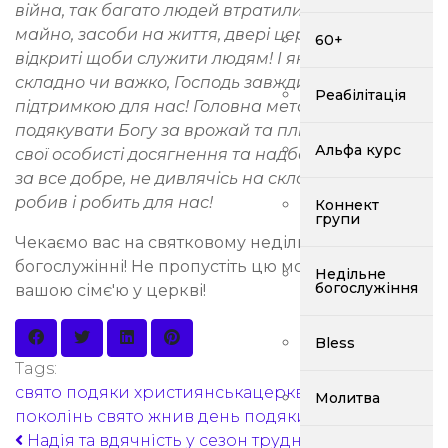
війна, так багато людей втратили свої домівки,
майно, засоби на життя, двері церкви сьогодні
60+
відкриті щоби служити людям! І як би не було
складно чи важко, Господь завжди буде
Реабілітація
підтримкою для нас! Головна мета цього свята –
подякувати Богу за врожай та плідну працю, за
Альфа курс
свої особисті досягнення та надбання, а також
за все добре, не дивлячісь на складнощі що Він
робив і робить для нас!
Коннект
групи
Чекаємо вас на святковому недільному
богослужінні! Не пропустіть цю можливість бути
Недільне
богослужіння
вашою сімє'ю у церкві!
Bless
Tags:
свято подяки
християнськацерква
надія
Молитва
поколінь
свято жнив
день подяки запоріжжя
Надія та вдячність у сезон труднощів - старший