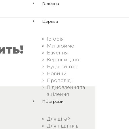
Головна
Церква
Історія
ить!
Ми віримо
Бачення
Керівництво
Будівництво
Новини
Проповіді
Відновлення та
зцілення
Програми
Для дітей
Для підлітків