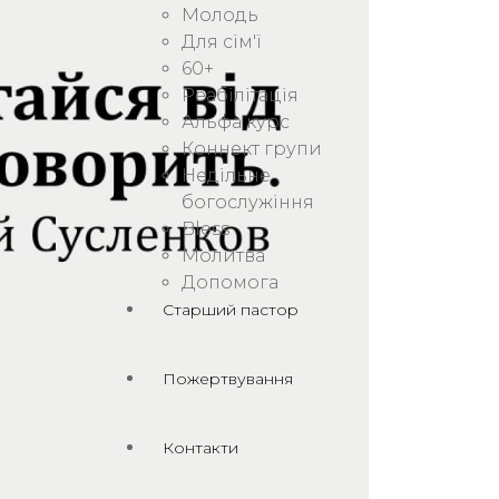
Молодь
Для сім'ї
60+
Реабілітація
Альфа курс
Коннект групи
Недільне
богослужіння
Bless
Молитва
Допомога
Старший пастор
Пожертвування
Контакти