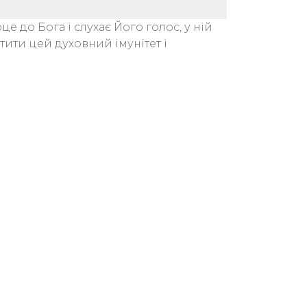
 до Бога і слухає Його голос, у ній
атити цей духовний імунітет і