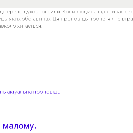
джерело духовної сили. Коли людина відкриває серце
удь-яких обставинах. Ця проповідь про те, як не втр
авколо хитається.
нь
актуальна проповідь
в малому.