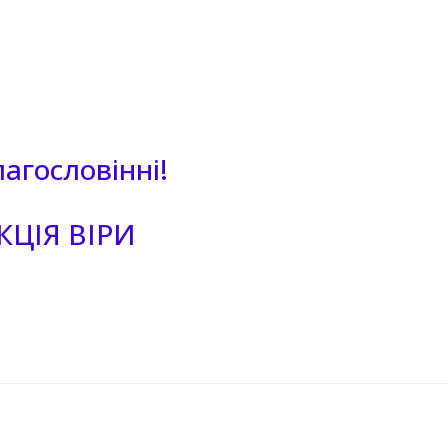
агословінні!
КЦІЯ ВІРИ