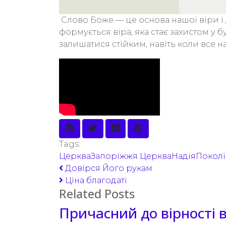
Слово Боже — це основа нашої віри і 
формується віра, яка стає захистом у б
залишатися стійким, навіть коли все н
Tags:
ЦеркваЗапоріжжя
ЦеркваНадіяПоколі
Довірся Його рукам
Ціна благодаті
Related Posts
Причасний до вірності 