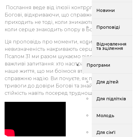
Послання веде від ілюзії контролю до довіри
Новини
Богові, відкриваючи, що справжня стійкість
приходить не тоді, коли зникають проблеми, а
Проповіді
коли серце знаходить опору в Божих руках.
Ця проповідь про моменти, коли страх, біль і
Відновлення
та зцілення
невизначеність накривають серце. Через
Псалом 31 ми разом шукаємо відповіді на
важливі запитання: хто насправді контролює
Програми
наше життя, що ми боїмося втратити і де знайти
справжню надію. Ви почуєте, як перейти від
Для дітей
тривоги до довіри Богові та знайти внутрішню
стійкість навіть посеред труднощ
Для підлітків
Молодь
Для сім'ї