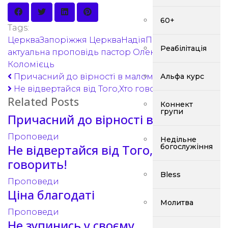
60+
Tags:
ЦеркваЗапоріжжя
ЦеркваНадіяПоколінь
Реабілітація
актуальна проповідь
пастор Олександр
Коломієць
Альфа курс
Причасний до вірності в малому.
Не відвертайся від Того,Хто говорить!
Related Posts
Коннект
групи
Причасний до вірності в малому.
Проповеди
Недільне
богослужіння
Не відвертайся від Того,Хто
говорить!
Bless
Проповеди
Ціна благодаті
Молитва
Проповеди
Не зупинись у своєму